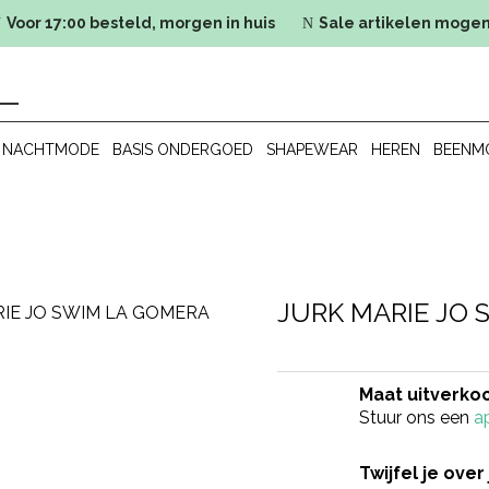
Voor 17:00 besteld, morgen in huis
Sale artikelen mogen
N
N
NACHTMODE
BASIS ONDERGOED
SHAPEWEAR
HEREN
BEENM
JURK MARIE JO
RIE JO SWIM LA GOMERA
Maat uitverko
Stuur ons een
a
Twijfel je over