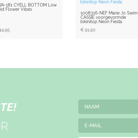
7A-181 CYELL BOTTOM Low
ist Flower Vibes
1008316-NEF Marie Jo Swim
CASSIE voorgevormde
bikinitop Neon Fiesta
44,95
€
91,90
TE!
OR