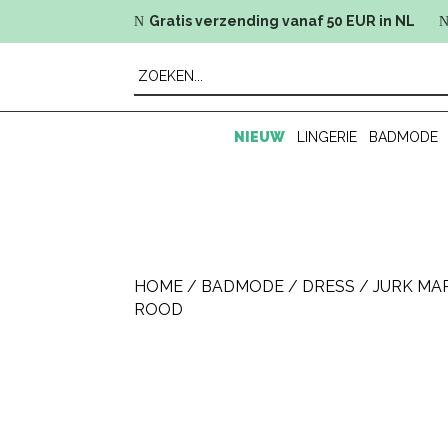
Gratis verzending vanaf 50 EUR in NL
N
NIEUW
LINGERIE
BADMODE
HOME
/
BADMODE
/
DRESS
/ JURK MA
ROOD