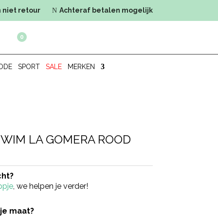
 niet retour
Achteraf betalen mogelijk
N
0
ODE
SPORT
SALE
MERKEN
 SWIM LA GOMERA ROOD
cht?
ppje
, we helpen je verder!
 je maat?