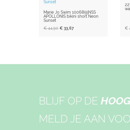
22
wa
Marie Jo Swim 1006855NSS
APOLLONIS bikini short Neon
Sunset
Oorspronkelijke
Huidige
€
44,90
€
33,67
€
prijs
prijs
was:
is:
€ 44,90.
€ 33,67.
BLIJF OP DE
HOOG
MELD JE AAN VO