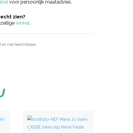
abel
voor persoonlijk maatadvies.
 echt zien?
zellige
winkel
.
d en niet beschikbaar.
U